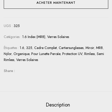
ACHETER MAINTENANT
UGS :
325
Catégories :
1.6 Index (MR8)
,
Verres Solaires
Étiquettes :
1.6
,
325
,
Cadre Complet
,
Cartiersunglasses
,
Miroir
,
MR8
,
Nylor
,
Organique
,
Pour Lunette Percée
,
Protection UV
,
Rimless
,
Semi
Rimless
,
Verres Solaires
Share :
Description