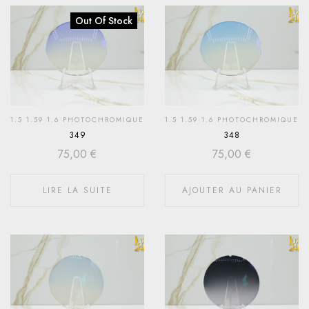
Out Of Stock
1.5 1.59 1.6 PHOTOCHROMIQUE
1.5 1.59 1.6 PHOTOCHROMIQUE
349
348
75,00
€
75,00
€
LIRE LA SUITE
AJOUTER AU PANIER