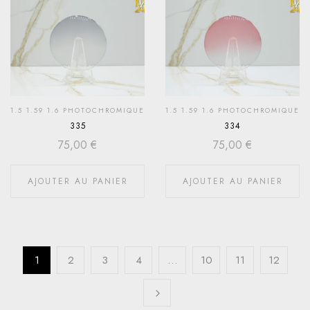
1.5 1.59 1.6 PHOTOCHROMIQUE
1.5 1.59 1.6 PHOTOCHROMIQUE
335
334
75,00
€
75,00
€
AJOUTER AU PANIER
AJOUTER AU PANIER
1
2
3
4
…
10
11
12