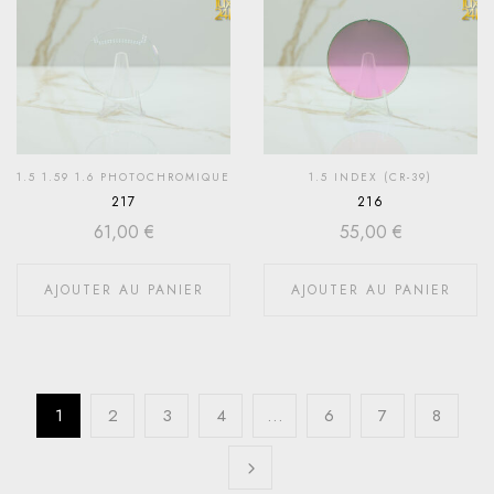
1.5 1.59 1.6 PHOTOCHROMIQUE
1.5 INDEX (CR-39)
217
216
61,00
€
55,00
€
AJOUTER AU PANIER
AJOUTER AU PANIER
1
2
3
4
…
6
7
8