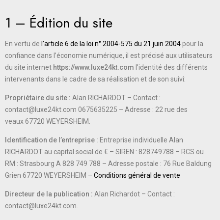
1 – Édition du site
En vertu de
l’article 6 de la loi n° 2004-575 du 21 juin 2004
pour la
confiance dans l’économie numérique, il est précisé aux utilisateurs
du site internet
https://www.luxe24kt.com
l’identité des différents
intervenants dans le cadre de sa réalisation et de son suivi:
Propriétaire du site :
Alan RICHARDOT
– Contact :
contact@luxe24kt.com
0675635225
– Adresse : 22 rue des
veaux
67720 WEYERSHEIM
.
Identification de l’entreprise :
Entreprise individuelle
Alan
RICHARDOT
au capital social de € – SIREN :
828749788
– RCS ou
RM :
Strasbourg A 828 749 788
– Adresse postale :
76 Rue Baldung
Grien 67720 WEYERSHEIM
–
Conditions général de vente
Directeur de la publication :
Alan Richardot
– Contact :
contact@luxe24kt.com
.