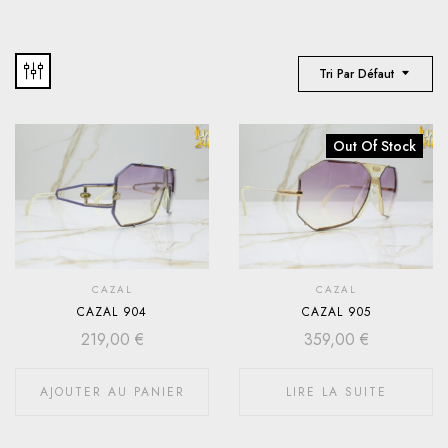
Tri Par Défaut
Out Of Stock
CAZAL
CAZAL
CAZAL 904
CAZAL 905
219,00
€
359,00
€
AJOUTER AU PANIER
LIRE LA SUITE