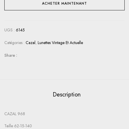
ACHETER MAINTENANT
UGS :
6145
Catégories :
Cazal
,
Lunettes Vintage Et Actuelle
Share :
Description
CAZAL 968
Taille 62-15-140