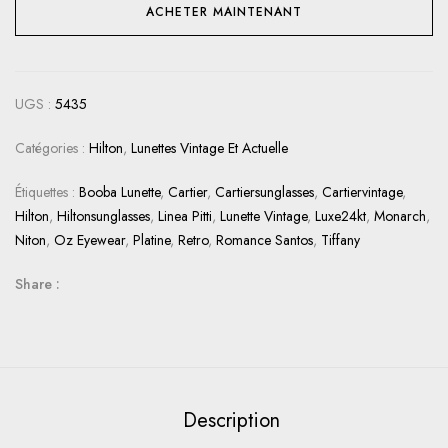
ACHETER MAINTENANT
UGS :
5435
Catégories :
Hilton
,
Lunettes Vintage Et Actuelle
Étiquettes :
Booba Lunette
,
Cartier
,
Cartiersunglasses
,
Cartiervintage
,
Hilton
,
Hiltonsunglasses
,
Linea Pitti
,
Lunette Vintage
,
Luxe24kt
,
Monarch
,
Niton
,
Oz Eyewear
,
Platine
,
Retro
,
Romance Santos
,
Tiffany
Share :
Description