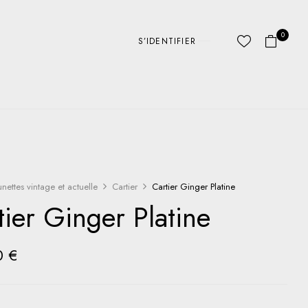
0
S’IDENTIFIER
unettes vintage et actuelle
Cartier
Cartier Ginger Platine
tier Ginger Platine
0
€