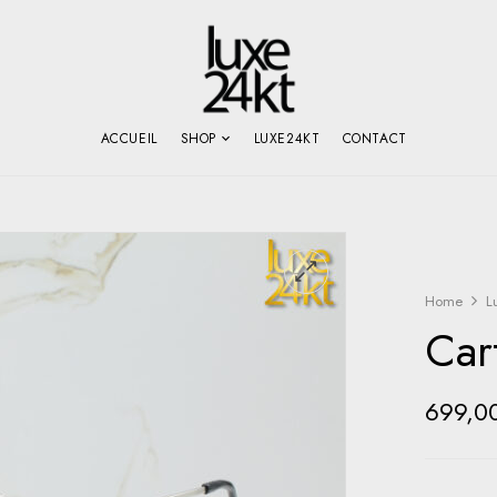
ACCUEIL
SHOP
LUXE24KT
CONTACT
Home
L
Car
699,0