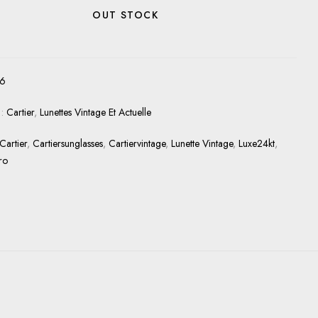
OUT STOCK
26
 :
Cartier
,
Lunettes Vintage Et Actuelle
Cartier
,
Cartiersunglasses
,
Cartiervintage
,
Lunette Vintage
,
Luxe24kt
,
ro