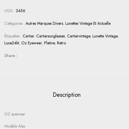
UGS :
2456
Catégories :
Autres Marques Divers
,
Lunettes Vintage Et Actuelle
Étiquettes :
Cartier
,
Cartiersunglasses
,
Cartiervintage
,
Lunette Vintage
,
Luxe24kt
,
Oz Eyewear
,
Platine
,
Retro
Share :
Description
OZ eyewear
Modèle Alex