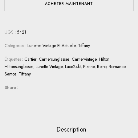
ACHETER MAINTENANT
UGS :
5421
Catégories :
Lunettes Vintage Et Actuelle
,
Tiffany
Étiquettes :
Cartier
,
Cartiersunglasses
,
Cartiervintage
,
Hilton
,
Hiltonsunglasses
,
Lunette Vintage
,
Luxe24kt
,
Platine
,
Retro
,
Romance
Santos
,
Tiffany
Share :
Description