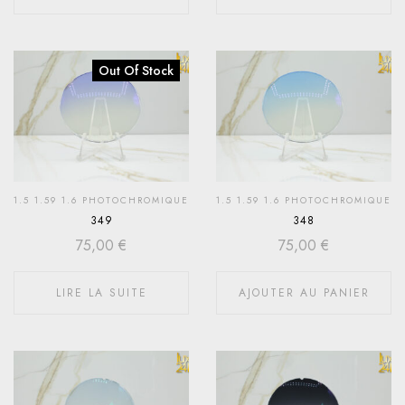
Out Of Stock
1.5 1.59 1.6 PHOTOCHROMIQUE
1.5 1.59 1.6 PHOTOCHROMIQUE
349
348
75,00
€
75,00
€
LIRE LA SUITE
AJOUTER AU PANIER