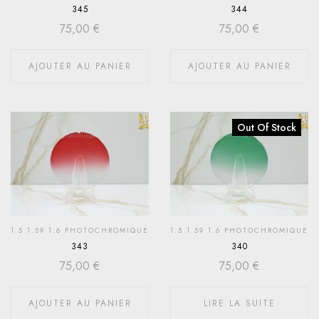
345
344
75,00
€
75,00
€
AJOUTER AU PANIER
AJOUTER AU PANIER
Out Of Stock
1.5 1.59 1.6 PHOTOCHROMIQUE
1.5 1.59 1.6 PHOTOCHROMIQUE
343
340
75,00
€
75,00
€
AJOUTER AU PANIER
LIRE LA SUITE