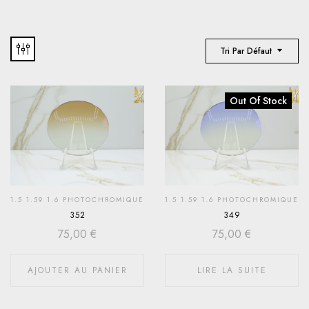
Tri Par Défaut
Out Of Stock
1.5 1.59 1.6 PHOTOCHROMIQUE
1.5 1.59 1.6 PHOTOCHROMIQUE
352
349
75,00
€
75,00
€
AJOUTER AU PANIER
LIRE LA SUITE