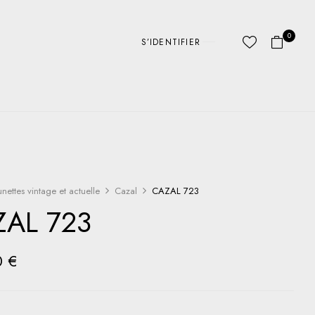
0
S’IDENTIFIER
unettes vintage et actuelle
Cazal
CAZAL 723
ZAL 723
0
€