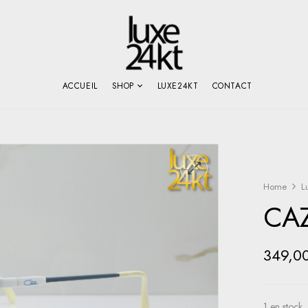
ACCUEIL
SHOP
LUXE24KT
CONTACT
Home
L
CA
349,0
1 en stock