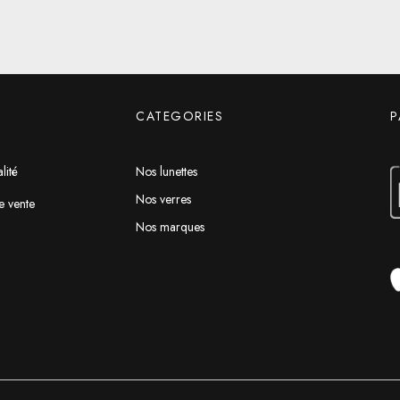
CATEGORIES
P
lité
Nos lunettes
Nos verres
e vente
Nos marques