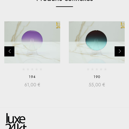
194
190
61,00
€
55,00
€