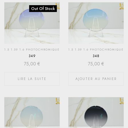
Out Of Stock
1.5 1.59 1.6 PHOTOCHROMIQUE
1.5 1.59 1.6 PHOTOCHROMIQUE
349
348
75,00
€
75,00
€
LIRE LA SUITE
AJOUTER AU PANIER