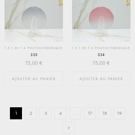
1.5 1.59 1.6 PHOTOCHROMIQUE
1.5 1.59 1.6 PHOTOCHROMIQUE
335
334
75,00
€
75,00
€
AJOUTER AU PANIER
AJOUTER AU PANIER
1
2
3
4
…
17
18
19