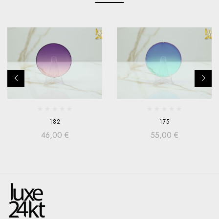
182
175
46,00
€
55,00
€