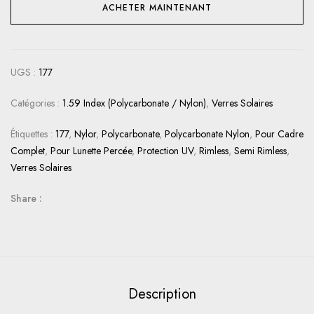
ACHETER MAINTENANT
UGS :
177
Catégories :
1.59 Index (Polycarbonate / Nylon)
,
Verres Solaires
Étiquettes :
177
,
Nylor
,
Polycarbonate
,
Polycarbonate Nylon
,
Pour Cadre
Complet
,
Pour Lunette Percée
,
Protection UV
,
Rimless
,
Semi Rimless
,
Verres Solaires
Share :
Description