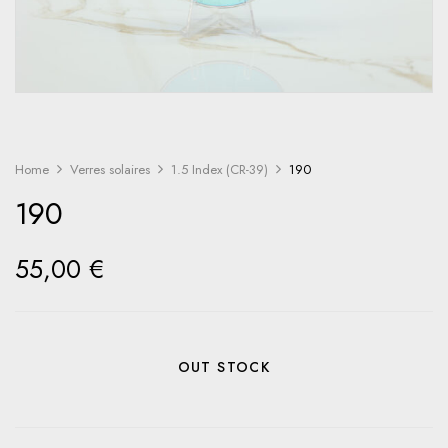
Home
Verres solaires
1.5 Index (CR-39)
190
190
55,00
€
OUT STOCK