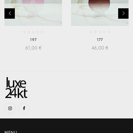
197
177
61,00
€
46,00
€
MENU