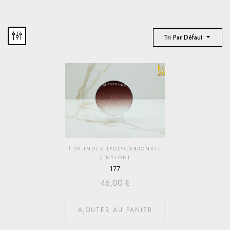
Tri Par Défaut
1.59 INDEX (POLYCARBONATE
/ NYLON)
177
46,00
€
AJOUTER AU PANIER