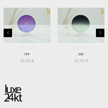
189
200
55,00
€
55,00
€