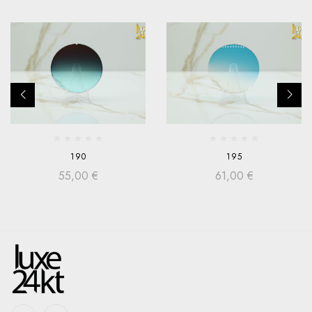
190
195
55,00
€
61,00
€