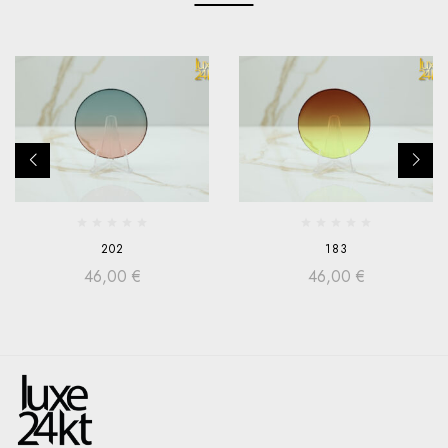
202
183
46,00
€
46,00
€