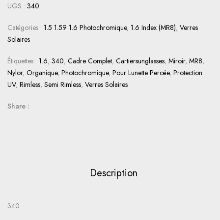
UGS :
340
Catégories :
1.5 1.59 1.6 Photochromique
,
1.6 Index (MR8)
,
Verres
Solaires
Étiquettes :
1.6
,
340
,
Cadre Complet
,
Cartiersunglasses
,
Miroir
,
MR8
,
Nylor
,
Organique
,
Photochromique
,
Pour Lunette Percée
,
Protection
UV
,
Rimless
,
Semi Rimless
,
Verres Solaires
Share :
Description
340