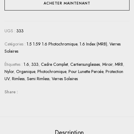
ACHETER MAINTENANT
UGS :
333
Catégories :
1.5 1.59 1.6 Photochromique
,
1.6 Index (MR8)
,
Verres
Solaires
Étiquettes :
1.6
,
333
,
Cadre Complet
,
Cartiersunglasses
,
Miroir
,
MR8
,
Nylor
,
Organique
,
Photochromique
,
Pour Lunette Percée
,
Protection
UV
,
Rimless
,
Semi Rimless
,
Verres Solaires
Share :
Description