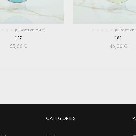
(0 Passer en revue)
(0 Passer en 
187
181
55,00
€
46,00
€
CATEGORIES
P