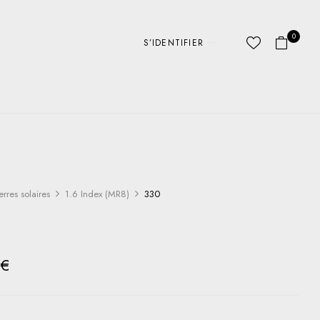
0
S’IDENTIFIER
erres solaires
1.6 Index (MR8)
330
0
0
€