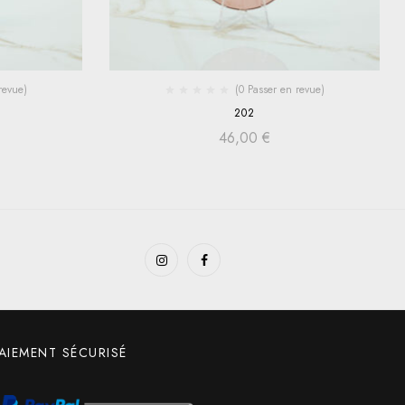
revue)
(0 Passer en revue)
202
46,00
€
AIEMENT SÉCURISÉ