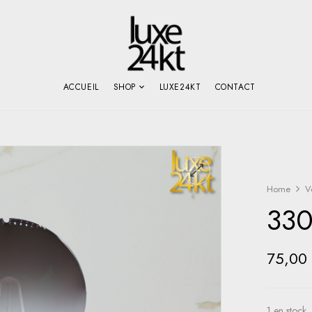
ACCUEIL
SHOP
LUXE24KT
CONTACT
Home
V
33
75,0
1 en stock