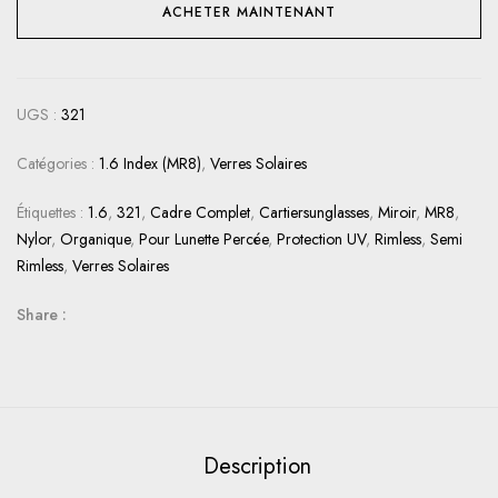
ACHETER MAINTENANT
UGS :
321
Catégories :
1.6 Index (MR8)
,
Verres Solaires
Étiquettes :
1.6
,
321
,
Cadre Complet
,
Cartiersunglasses
,
Miroir
,
MR8
,
Nylor
,
Organique
,
Pour Lunette Percée
,
Protection UV
,
Rimless
,
Semi
Rimless
,
Verres Solaires
Share :
Description