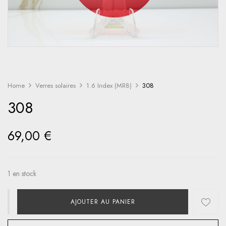
Home
Verres solaires
1.6 Index (MR8)
308
308
69,00
€
1 en stock
AJOUTER AU PANIER