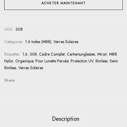
ACHETER MAINTENANT
UGS :
308
Catégories :
1.6 Index (MR8)
,
Verres Solaires
Étiquettes :
1.6
,
308
,
Cadre Complet
,
Cartiersunglasses
,
Miroir
,
MR8
,
Nylor
,
Organique
,
Pour Lunette Percée
,
Protection UV
,
Rimless
,
Semi
Rimless
,
Verres Solaires
Share :
Description