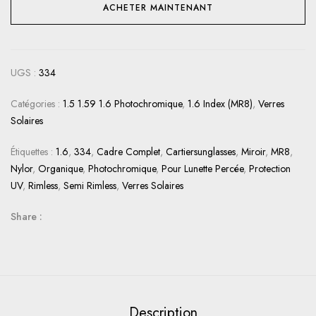
ACHETER MAINTENANT
UGS :
334
Catégories :
1.5 1.59 1.6 Photochromique
,
1.6 Index (MR8)
,
Verres
Solaires
Étiquettes :
1.6
,
334
,
Cadre Complet
,
Cartiersunglasses
,
Miroir
,
MR8
,
Nylor
,
Organique
,
Photochromique
,
Pour Lunette Percée
,
Protection
UV
,
Rimless
,
Semi Rimless
,
Verres Solaires
Share :
Description