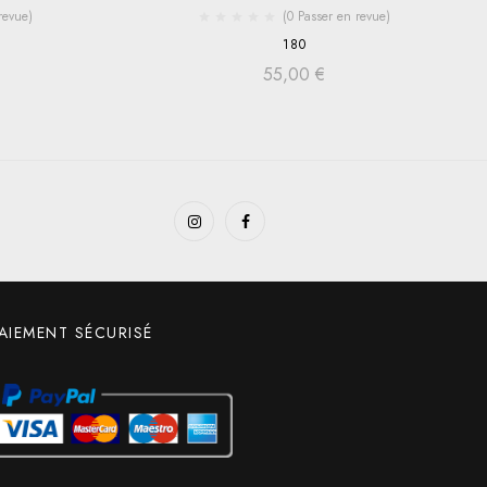
revue)
(0 Passer en revue)
180
55,00
€
AIEMENT SÉCURISÉ