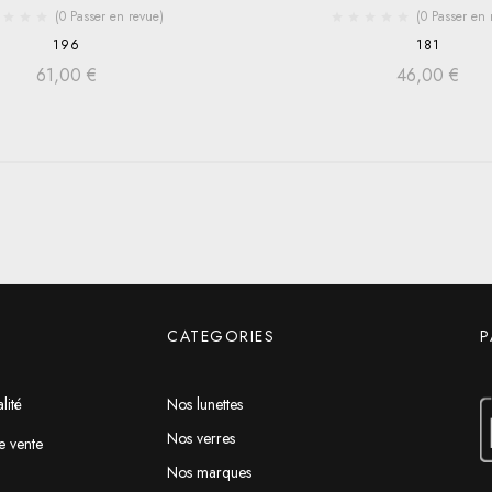
(0 Passer en revue)
(0 Passer en 
196
181
61,00
€
46,00
€
CATEGORIES
P
lité
Nos lunettes
Nos verres
e vente
Nos marques