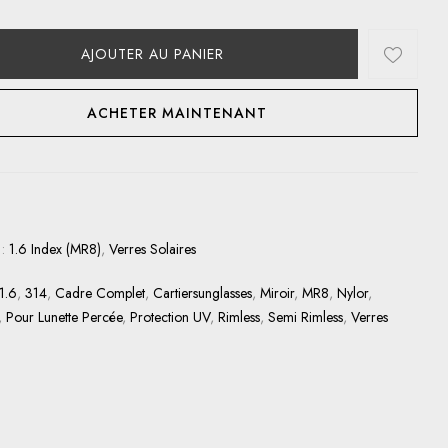
AJOUTER AU PANIER
ACHETER MAINTENANT
 :
1.6 Index (MR8)
,
Verres Solaires
1.6
,
314
,
Cadre Complet
,
Cartiersunglasses
,
Miroir
,
MR8
,
Nylor
,
,
Pour Lunette Percée
,
Protection UV
,
Rimless
,
Semi Rimless
,
Verres