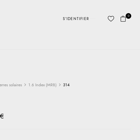
0
S’IDENTIFIER
erres solaires
1.6 Index (MR8)
314
€