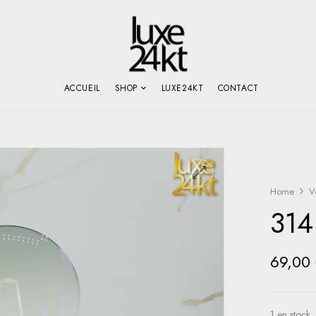
ACCUEIL
SHOP
LUXE24KT
CONTACT
Home
V
314
69,00
1 en stock