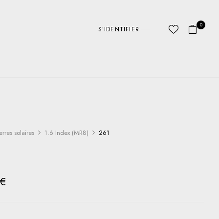
0
S’IDENTIFIER
erres solaires
1.6 Index (MR8)
261
€