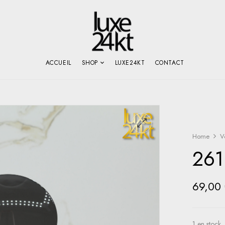
ACCUEIL
SHOP
LUXE24KT
CONTACT
Home
V
261
69,00
1 en stock