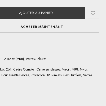
AJOUTER AU PANIER
ACHETER MAINTENANT
 :
1.6 Index (MR8)
,
Verres Solaires
1.6
,
261
,
Cadre Complet
,
Cartiersunglasses
,
Miroir
,
MR8
,
Nylor
,
,
Pour Lunette Percée
,
Protection UV
,
Rimless
,
Semi Rimless
,
Verres