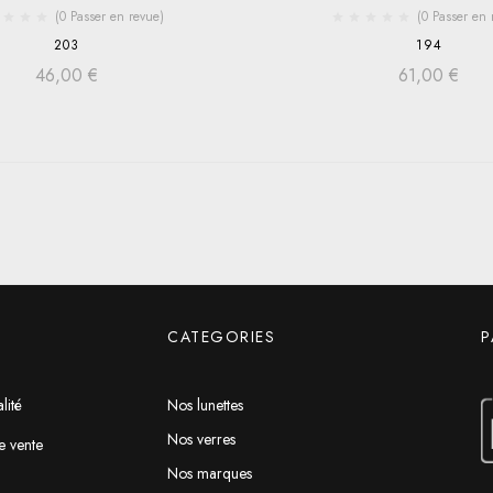
(0 Passer en revue)
(0 Passer en 
203
194
46,00
€
61,00
€
CATEGORIES
P
lité
Nos lunettes
Nos verres
e vente
Nos marques