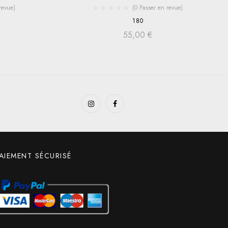
revue)
(0 Passer en revue)
180
55,00
€
AIEMENT SÉCURISÉ