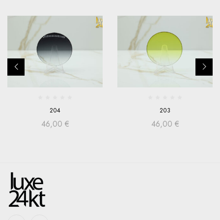
204
203
46,00
€
46,00
€