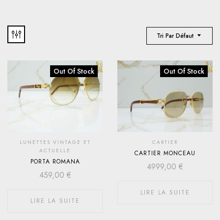
Tri Par Défaut
Out Of Stock
Out Of Stock
LUNETTES VINTAGE ET
CARTIER
ACTUELLE
CARTIER MONCEAU
PORTA ROMANA
4999,00
€
459,00
€
LIRE LA SUITE
LIRE LA SUITE