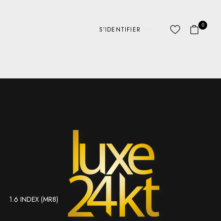
0
S’IDENTIFIER
1.6 INDEX (MR8)
ABC LINES
AUTRE
D