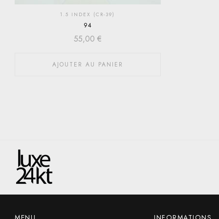
1.5 INDEX (CR-39)
94
55,00
€
AJOUTER AU PANIER
MENU
INFORMATIONS