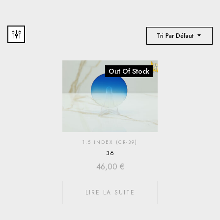
Tri Par Défaut
Out Of Stock
1.5 INDEX (CR-39)
36
46,00
€
LIRE LA SUITE