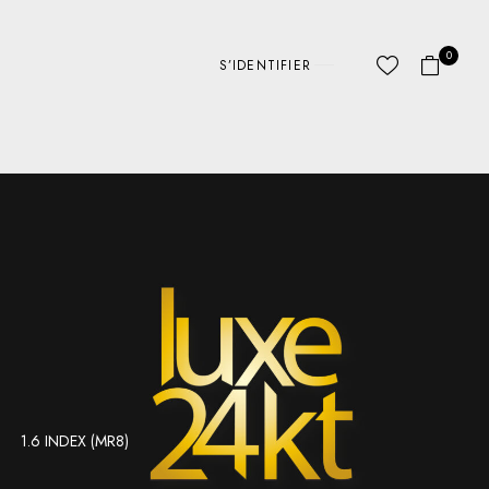
0
S’IDENTIFIER
1.6 INDEX (MR8)
ABC LINES
AUTRE
D