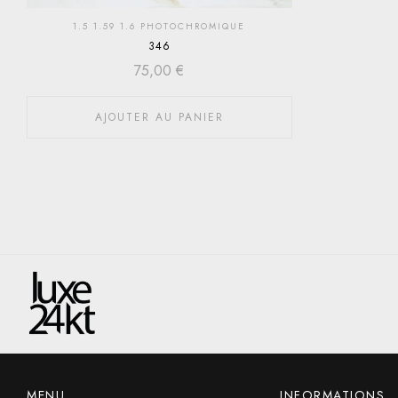
1.5 1.59 1.6 PHOTOCHROMIQUE
346
75,00
€
AJOUTER AU PANIER
MENU
INFORMATIONS