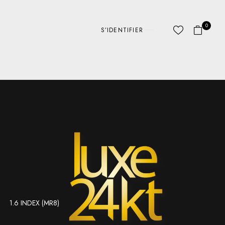
0
S’IDENTIFIER
1.6 INDEX (MR8)
ABC LINES
AUTRE
D