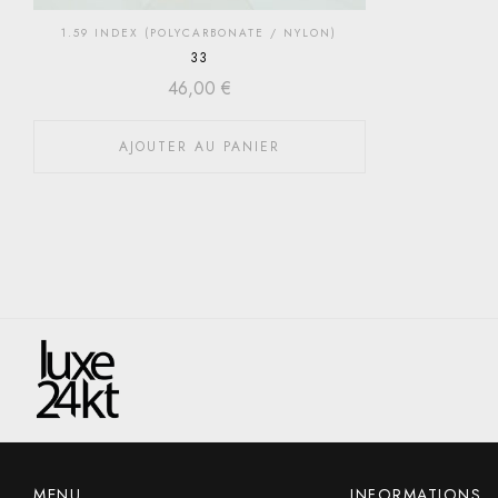
1.59 INDEX (POLYCARBONATE / NYLON)
33
46,00
€
AJOUTER AU PANIER
MENU
INFORMATIONS