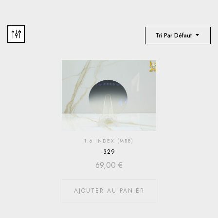
Tri Par Défaut
1.6 INDEX (MR8)
329
69,00
€
AJOUTER AU PANIER