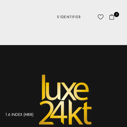
0
S’IDENTIFIER
1.6 INDEX (MR8)
ABC LINES
AUTRE
D