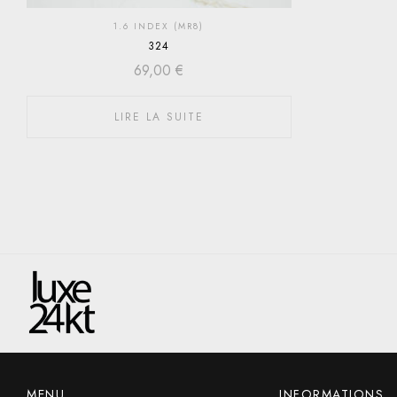
1.6 INDEX (MR8)
324
69,00
€
LIRE LA SUITE
MENU
INFORMATIONS