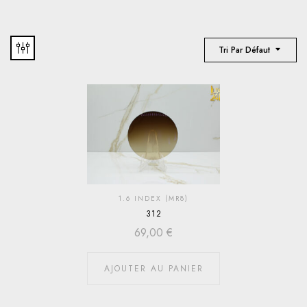
Tri Par Défaut
1.6 INDEX (MR8)
312
69,00
€
AJOUTER AU PANIER