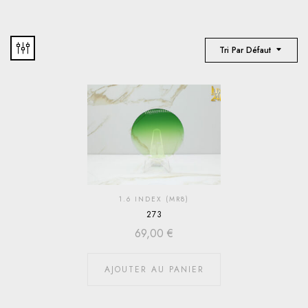
Tri Par Défaut
1.6 INDEX (MR8)
273
69,00
€
AJOUTER AU PANIER