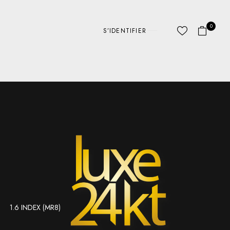
0
S’IDENTIFIER
1.6 INDEX (MR8)
ABC LINES
AUTRE
D