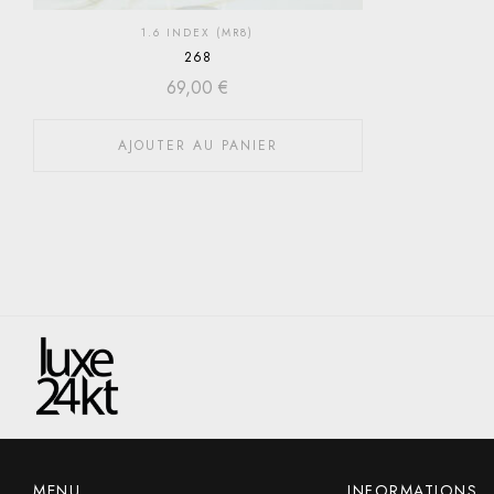
1.6 INDEX (MR8)
268
69,00
€
AJOUTER AU PANIER
MENU
INFORMATIONS