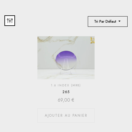
Tri Par Défaut
1.6 INDEX (MR8)
265
69,00
€
AJOUTER AU PANIER