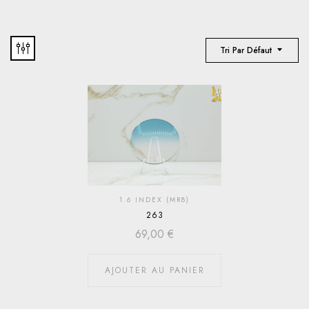
Tri Par Défaut
1.6 INDEX (MR8)
263
69,00
€
AJOUTER AU PANIER