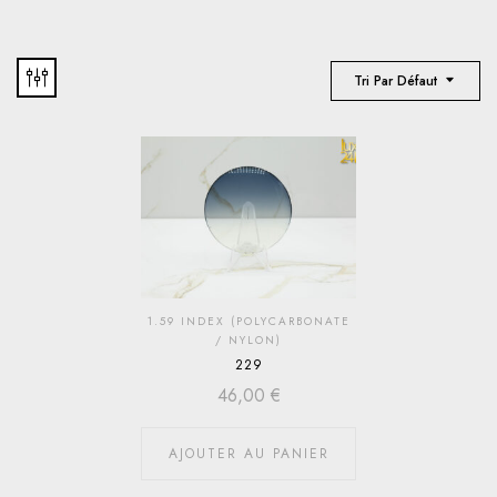
Tri Par Défaut
1.59 INDEX (POLYCARBONATE
/ NYLON)
229
46,00
€
AJOUTER AU PANIER