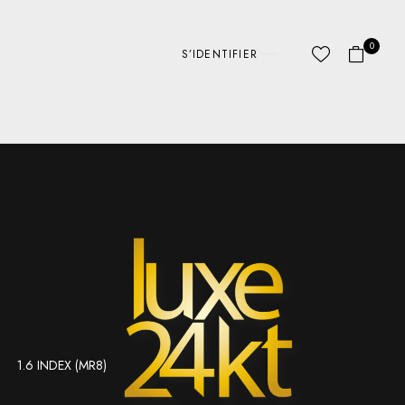
0
S’IDENTIFIER
1.6 INDEX (MR8)
ABC LINES
AUTRE
D