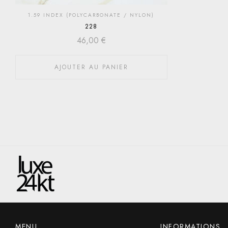
1.59 INDEX (POLYCARBONATE / NYLON)
228
46,00
€
AJOUTER AU PANIER
MENU
INFORMATIONS