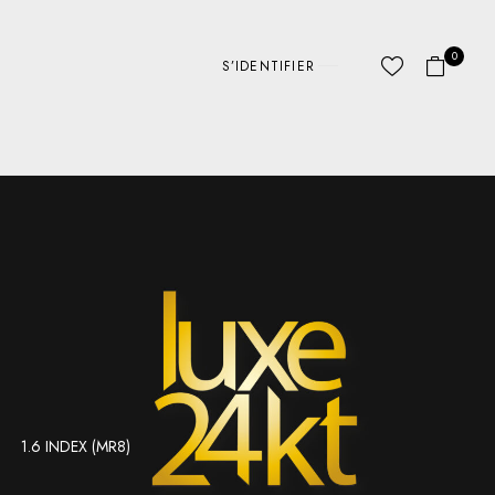
0
S’IDENTIFIER
1.6 INDEX (MR8)
ABC LINES
AUTRE
D