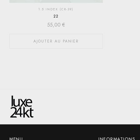
1.5 INDEX (CR-39)
22
55,00
€
AJOUTER AU PANIER
MENU
INFORMATIONS