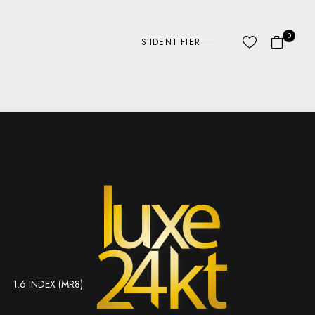
0
S’IDENTIFIER
1.6 INDEX (MR8)
ABC LINES
AUTRE
D