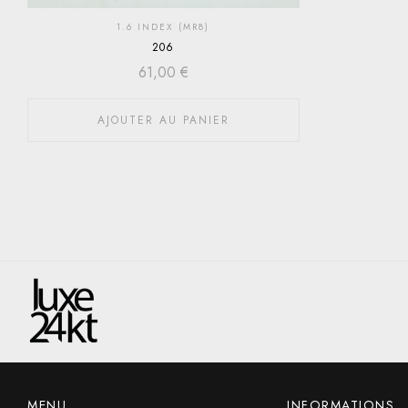
1.6 INDEX (MR8)
206
61,00
€
AJOUTER AU PANIER
MENU
INFORMATIONS