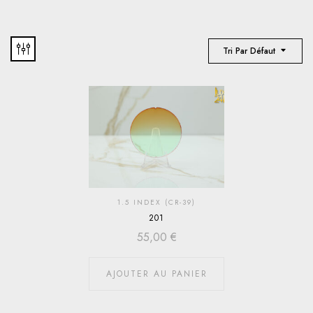
Tri Par Défaut
1.5 INDEX (CR-39)
201
55,00
€
AJOUTER AU PANIER