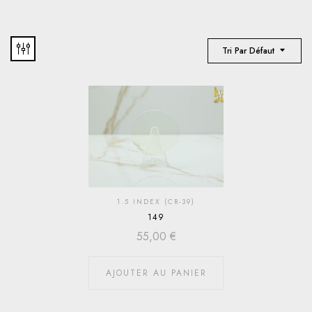
Tri Par Défaut
1.5 INDEX (CR-39)
149
55,00
€
AJOUTER AU PANIER