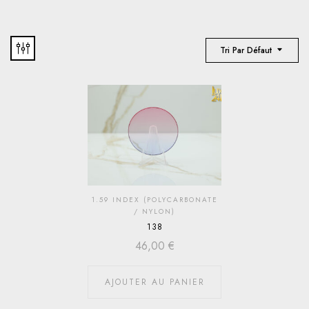
Tri Par Défaut
1.59 INDEX (POLYCARBONATE
/ NYLON)
138
46,00
€
AJOUTER AU PANIER