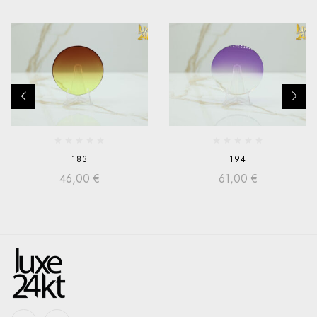
183
194
46,00
€
61,00
€